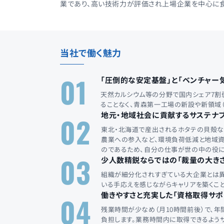
業であり、高い技術力が評価され上場企業を中心に食
当社で働く魅力
01
「圧倒的な安定基盤」と「ベンチャー
天然カルシウム等の分野で国内シェア7割
ることなく、青森第一工場の新設や新領域
地元・地域社会に貢献するサステナ
02
東北・北海道で産出されるホタテの貝殻な
農業への参入など、環境負荷低減と地域資
のであるため、自分の仕事が世の中の役に
03
少人数精鋭ならではの「裁量の大きさ
組織が細分化されすぎている大企業とは異
いる手応えを感じながらキャリアを築くこと
働きやすさと充実した「資格取得サポ
04
残業時間が少なめ（月10時間前後）で、
負担します。業務時間内に取得できるよう