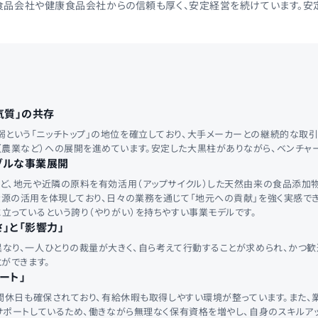
品会社や健康食品会社からの信頼も厚く、安定経営を続けています。安
気質」の共存
弱という「ニッチトップ」の地位を確立しており、大手メーカーとの継続的な取
（農業など）への展開を進めています。安定した大黒柱がありながら、ベンチャ
ブルな事業展開
ど、地元や近隣の原料を有効活用（アップサイクル）した天然由来の食品添加物
源の活用を体現しており、日々の業務を通じて「地元への貢献」を強く実感で
立っているという誇り（やりがい）を持ちやすい事業モデルです。
」と「影響力」
なり、一人ひとりの裁量が大きく、自ら考えて行動することが求められ、かつ
ができます。
ート」
年間休日も確保されており、有給休暇も取得しやすい環境が整っています。また、
サポートしているため、働きながら無理なく保有資格を増やし、自身のスキルア