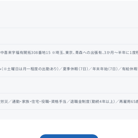
中喜来字福有開拓308番地15 ※埼玉、東京、青森への出張有、3か月〜半年に1度
み（※土曜日は月一程度の出勤あり）／夏季休暇（7日）／年末年始（7日）／有給休暇
、労災／通勤・家族・住宅・役職・資格手当／退職金制度（勤続4年以上）／再雇用65