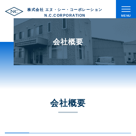
株式会社 エヌ・シー・コーポレーション
メ
N.C.CORPORATION
ニ
ュ
ト
ー
ッ
会社概要
プ
私
た
ち
に
つ
い
会社概要
て
会
社