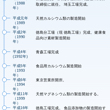
03-
（1988
取締役に就任。 埼玉工場完成。
年）
3433-
平成元年
天然カルシウム類の製造開始
（1989
8068
年）
平成2年
徳島分工場（現 徳島工場）完成、健康食
（1990
品向け素材製造開始
年）
平成4年
青森工場完成
(1992年)
平成5年
食品用カルシウム製造開始
（1993
年）
平成6年
東京営業所開所。
（1994
年）
平成11年
天然マグネシウム類の製造開始する。
（1999
年）
平成16年
徳島工場完成。 食品添加物の製造開始す