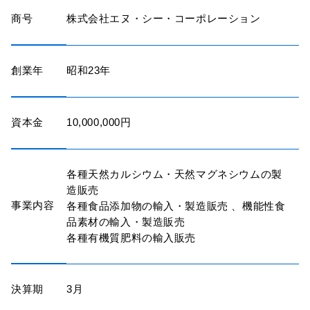
概
要
商号
株式会社エヌ・シー・コーポレーション
取
創業年
扱
昭和23年
商
品
資本金
10,000,000円
新
着
各種天然カルシウム・天然マグネシウムの製
情
造販売
報
事業内容
各種食品添加物の輸入・製造販売 、機能性食
品素材の輸入・製造販売
採
各種有機質肥料の輸入販売
用
情
報
決算期
3月