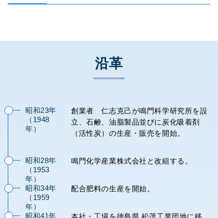
沿革
昭和23年
創業者 仁志克己が鳴門科学研究所を設
（1948
立、石鹸、油脂製品並びに炭化吸着剤
年）
（活性炭）の生産・販売を開始。
昭和28年
鳴門化学産業株式会社と改組する。
本
（1953
年）
社
昭和34年
配合肥料の生産を開始。
(徳
（1959
島
年）
工
昭和41年
本社・工場を徳島県 松茂工業団地に移