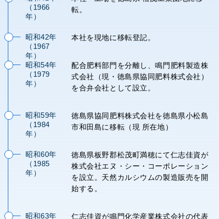
場)
（1966
転。
年）
昭和42年
本社を現地に移転登記。
088-
（1967
年）
昭和54年
配合肥料部門を分離し、鳴門肥料製造株
699-
（1979
式会社（現・徳島県協同肥料株式会社）
年）
を合弁会社として設立。
5121
昭和59年
徳島県協同肥料株式会社を徳島県小松島
（1984
市和田島に移転（現 所在地）
年）
昭和60年
徳島県板野郡松茂町満穂にて仁志佳資が
東
（1985
株式会社エヌ・シー・コーポレーション
京
年）
を設立。天然カルシウムの製造販売を開
営
始する。
業
所
昭和63年
仁志佳資が鳴門化学産業株式会社の代表