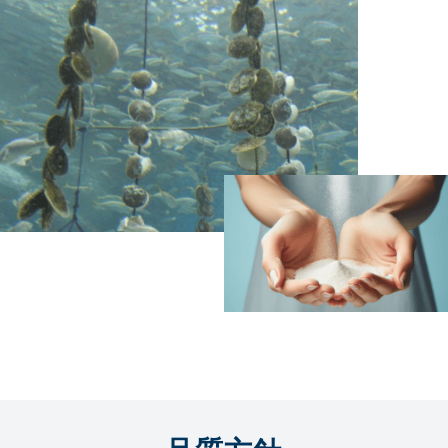
本
社
(徳
島
工