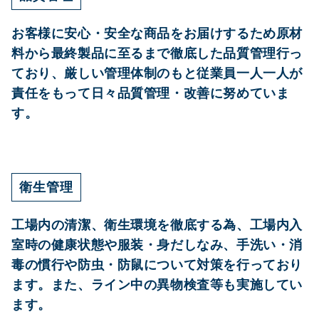
お客様に安心・安全な商品をお届けするため原材
料から最終製品に至るまで徹底した品質管理行っ
ており、厳しい管理体制のもと従業員一人一人が
責任をもって日々品質管理・改善に努めていま
す。
衛生管理
工場内の清潔、衛生環境を徹底する為、工場内入
メ
室時の健康状態や服装・身だしなみ、手洗い・消
ー
毒の慣行や防虫・防鼠について対策を行っており
ル
フ
ます。また、ライン中の異物検査等も実施してい
ォ
ます。
ー