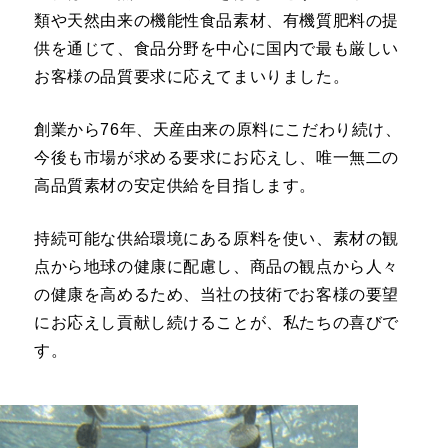
概
類や天然由来の機能性食品素材、有機質肥料の提
要
供を通じて、食品分野を中心に国内で最も厳しい
お客様の品質要求に応えてまいりました。
取
扱
商
創業から76年、天産由来の原料にこだわり続け、
品
今後も市場が求める要求にお応えし、唯一無二の
高品質素材の安定供給を目指します。
新
着
持続可能な供給環境にある原料を使い、素材の観
情
点から地球の健康に配慮し、商品の観点から人々
報
の健康を高めるため、当社の技術でお客様の要望
にお応えし貢献し続けることが、私たちの喜びで
採
す。
用
情
報