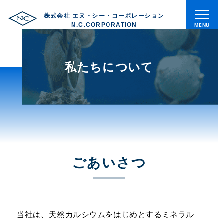
株式会社 エヌ・シー・コーポレーション
メ
N.C.CORPORATION
ニ
ュ
ト
ー
ッ
私たちについて
プ
私
た
ち
に
つ
い
ごあいさつ
て
会
社
当社は、天然カルシウムをはじめとするミネラル