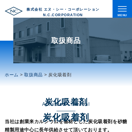
株式会社 エヌ・シー・コーポレーション
メ
N.C.CORPORATION
ニ
ュ
ト
ー
ッ
取扱商品
プ
私
た
ち
ホーム
>
取扱商品
>
炭化吸着剤
に
つ
い
炭化吸着剤
て
Activated Charcoal
炭化吸着剤
会
当社は創業来カルシウムを基材とした炭化吸着剤を砂糖
社
精製用途中心に長年供給させて頂いております。