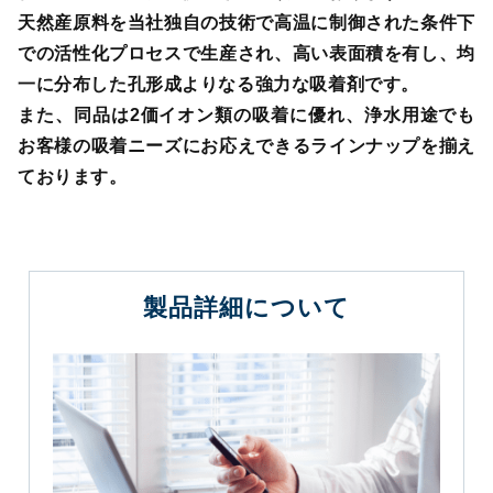
概
天然産原料を当社独自の技術で高温に制御された条件下
要
での活性化プロセスで生産され、高い表面積を有し、均
一に分布した孔形成よりなる強力な吸着剤です。
取
扱
また、同品は2価イオン類の吸着に優れ、浄水用途でも
商
お客様の吸着ニーズにお応えできるラインナップを揃え
品
ております。
新
着
情
製品詳細について
報
採
用
情
報