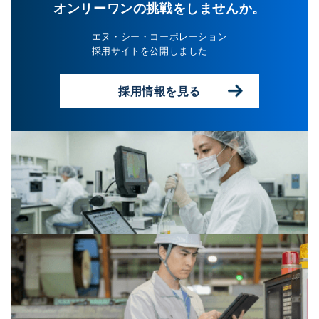
場)
オンリーワンの挑戦をしませんか。
エヌ・シー・コーポレーション
採用サイトを公開しました
088-
採用情報を見る
699-
5121
東
京
営
業
所